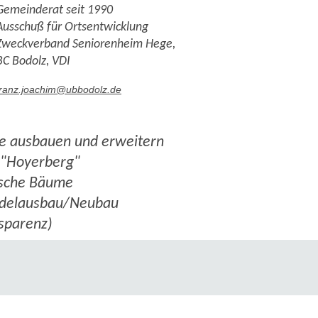
Gemeinderat seit 1990
Ausschuß für Ortsentwicklung
Zweckverband Seniorenheim Hege,
BC Bodolz, VDI
franz.joachim@ubbodolz.de
e ausbauen und erweitern
 "Hoyerberg"
ische Bäume
adelausbau/Neubau
sparenz)