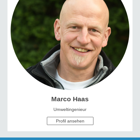
Marco Haas
Umweltingenieur
Profil ansehen