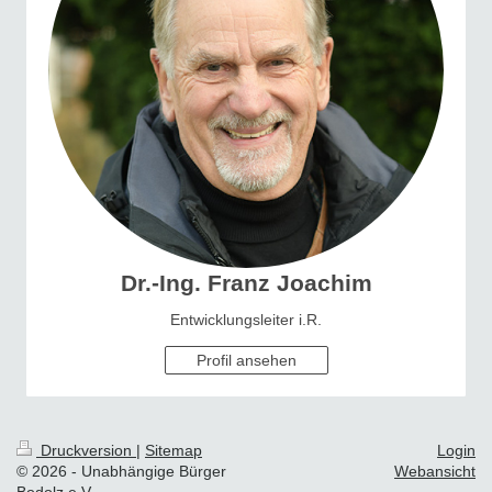
Dr.-Ing. Franz Joachim
Entwicklungsleiter i.R.
Profil ansehen
Druckversion
|
Sitemap
Login
© 2026 - Unabhängige Bürger
Webansicht
Bodolz e.V.